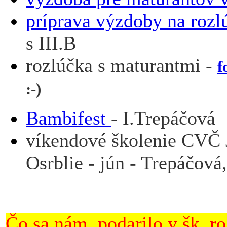
príprava výzdoby na rozl
s III.B
rozlúčka s maturantmi -
f
:-)
Bambifest
- I.
Trepáčová
víkendové školenie CVČ J
Osrblie - jún - Trepáčová
Čo sa nám podarilo v šk. r