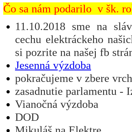
Čo sa nám podarilo v šk. r
11.10.2018 sme na slá
cechu elektráckeho naši
si pozrite na našej fb st
Jesenná výzdoba
pokračujeme v zbere vrc
zasadnutie parlamentu - I
Vianočná výzdoba
DOD
Mikuláš na Elektre