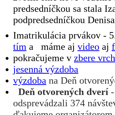
predsedníčkou sa stala I
podpredsedníčkou Denisa
Imatrikulácia prvákov - 
tím
a máme aj
video
aj
pokračujeme v
zbere vrc
jesenná výzdoba
výzdoba
na Deň otvorený
Deň otvorených dverí
-
odsprevádzali 374 návšte
ďakujeme organizátorom z