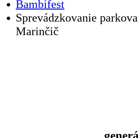
Bambifest
Sprevádzkovanie parkovac
Marinčič
generá