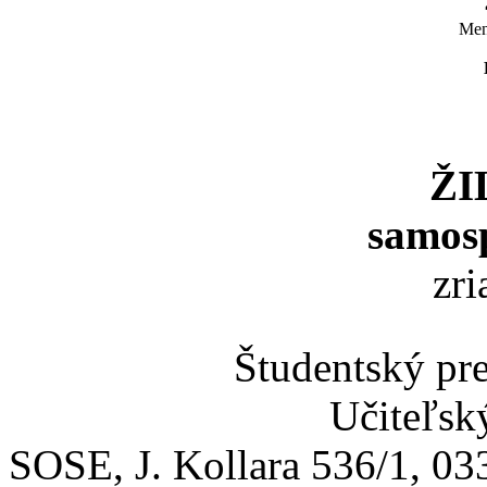
Men
ŽI
samos
zr
Študentský p
Učiteľsk
SOSE, J. Kollara 536/1, 0