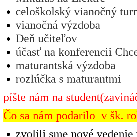
celoškolský vianočný turn
vianočná výzdoba
Deň učiteľov
účasť na konferencii Chc
maturantská výzdoba
rozlúčka s maturantmi
píšte nám na student(zaviná
Čo sa nám podarilo v šk. r
zvolili sme nové vedenie