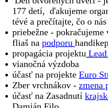
Deň otvorených dverí -
j
177 detí, ďakujeme organ
tévé a prečítajte, čo o nás
priebežne - pokračujeme 
fliaš na
podporu
handikep
propagácia projektu
Lead
vianočná výzdoba
účasť na projekte
Euro St
Zber vrchnákov -
zmena 
účasť na Zasadnutí
krajs
Damián Filo