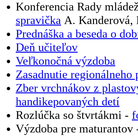
Konferencia Rady mládeže
spravička
A. Kanderová, 
Prednáška a beseda o do
Deň učiteľov
Veľkonočná výzdoba
Zasadnutie regionálneho 
Zber vrchnákov z plastov
handikepovaných detí
Rozlúčka so štvrtákm
i -
f
Výzdoba pre maturantov