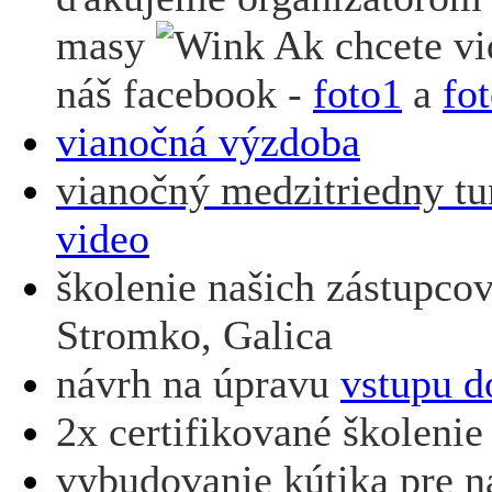
masy
Ak chcete vid
náš facebook -
foto1
a
fo
vianočná výzdoba
vianočný medzitriedny tu
video
školenie našich zástupcov
Stromko, Galica
návrh na úpravu
vstupu d
2x certifikované školeni
vybudovanie kútika pre n