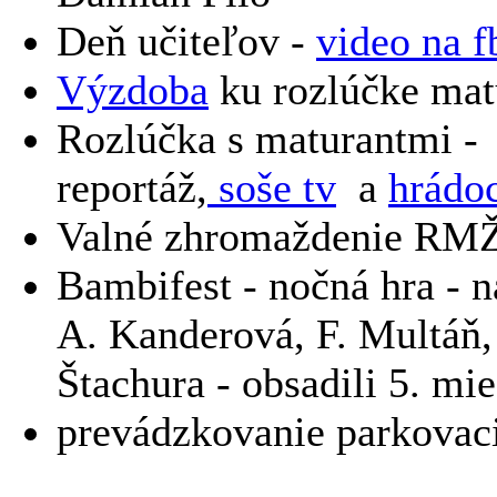
Deň učiteľov -
video na f
Výzdoba
ku rozlúčke mat
Rozlúčka s maturantmi 
reportáž,
soše tv
a
hrádoc
Valné zhromaždenie RMŽK
Bambifest - nočná hra - n
A. Kanderová, F. Multáň
Štachura - obsadili 5. mie
prevádzkovanie parkovaci