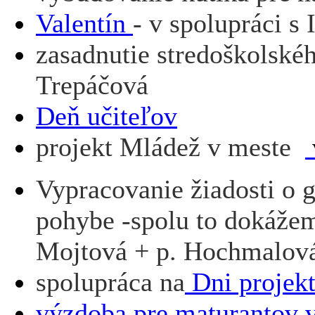
Valentín
- v spolupráci s 
zasadnutie stredoškolskéh
Trepáčová
Deň učiteľov
projekt Mládež v meste
Vypracovanie žiadosti o 
pohybe -spolu to dokážem
Mojtová + p. Hochmalov
spolupráca na
Dni projek
výzdoba pre maturantov 