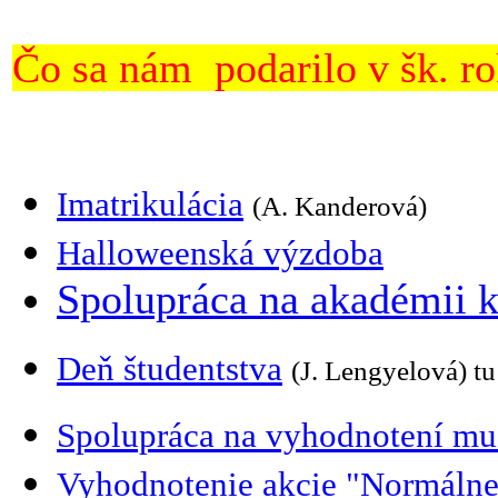
Čo sa nám podarilo v šk. r
Imatrikulácia
(A. Kanderová)
Halloweenská výzdoba
Spolupráca na akadémii 
Deň študentstva
(J. Lengyelová) tu
Spolupráca na vyhodnotení mu
Vyhodnotenie akcie "Normálne j