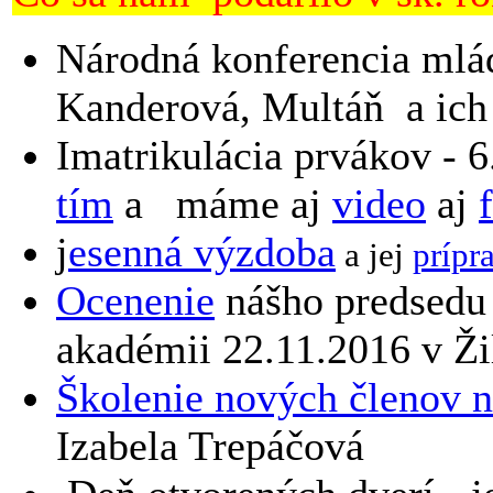
Národná konferencia mláde
Kanderová, Multáň a ich
Imatrikulácia prvákov - 
tím
a máme aj
video
aj
j
esenná výzdoba
a jej
prípr
Ocenenie
nášho predsedu 
akadémii 22.11.2016 v Ži
Školenie nových členov 
Izabela Trepáčová