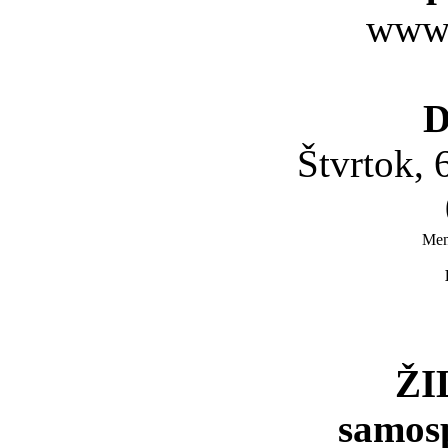
www.
D
Štvrtok, 
Men
ŽI
samos