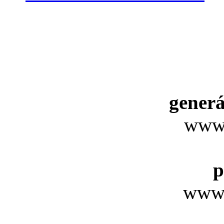
generá
www.
p
www.