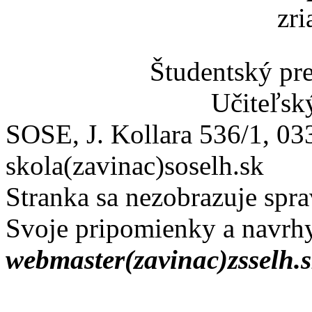
zr
Študentský p
Učiteľsk
SOSE, J. Kollara 536/1, 0
skola(zavinac)soselh.sk
Stranka sa nezobrazuje sprav
Svoje pripomienky a navrhy
webmaster(zavinac)zsselh.