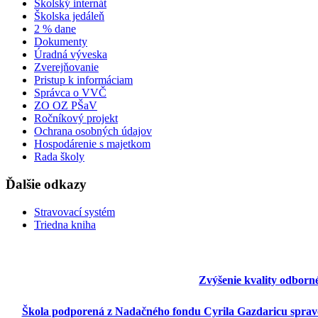
Školský internát
Školska jedáleň
2 % dane
Dokumenty
Úradná výveska
Zverejňovanie
Pristup k informáciam
Správca o VVČ
ZO OZ PŠaV
Ročníkový projekt
Ochrana osobných údajov
Hospodárenie s majetkom
Rada školy
Ďalšie odkazy
Stravovací systém
Triedna kniha
Zvýšenie kvality odborn
Škola podporená z Nadačného fondu Cyrila Gazdaricu spravo