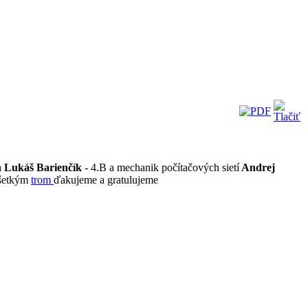
a
Lukáš Barienčík
- 4.B a mechanik počítačových sietí
Andrej
Všetkým
trom
ďakujeme a gratulujeme