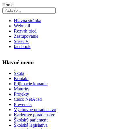
Home
Hlavná stránka
Webmail
Rozvrh tried
Zastupovanie
SoseTV
facebook
Hlavné menu
Škola
Kontakt
Prijímacie konanie
Maturity
Projekty
Cisco NetAcad
Prevencia
Výchovné poradenstvo
Kariérové poradenstvo
Školský parlament
Školská legislatíva