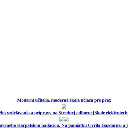
Moderní učitelia, moderná škola učiaca pre prax
ého vzdelávania a prípravy na Strednej odbornej škole elektrotec
vaného Karpatskou nadáciou. Na pamiatku Cyrila Gazdaricu a je