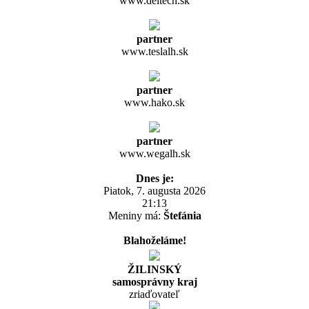
www.deltech.sk
partner
www.teslalh.sk
partner
www.hako.sk
partner
www.wegalh.sk
Dnes je:
Piatok, 7. augusta 2026
21:13
Meniny má:
Štefánia
Blahoželáme!
ŽILINSKÝ
samosprávny kraj
zriaďovateľ