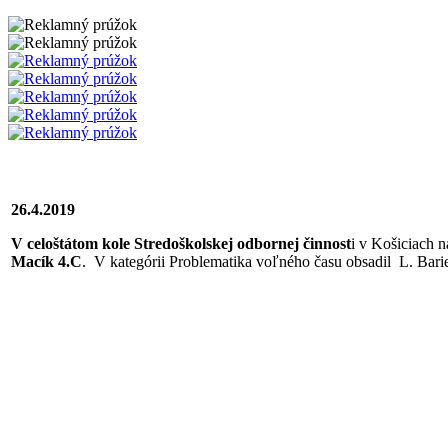
26.4.2019
V celoštátom kole Stredoškolskej odbornej činnost
i v Košiciach ná
Macík 4.C
. V kategórii Problematika voľného času obsadil L. Bari